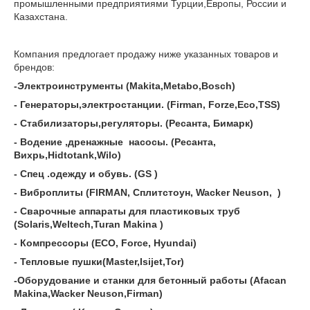
промышленными предприятиями Турции,Европы, России и
Казахстана.
Компания предлогает продажу ниже указанных товаров и
брендов:
-Электроинструменты (Makita,Metabo,Bosch)
- Генераторы,электростанции. (
Firman
,
Forze
,
Eco,TSS
)
- Стабилизаторы,регуляторы. (Ресанта, Бимарк)
- Водение ,дренажные насосы. (Ресанта,
Вихрь,Hidtotank,Wilo)
- Спец .одежду и обувь. (
GS
)
-
Виброплиты
(
FIRMAN, Сплитстоун, Wacker Neuson, )
- Сварочные аппараты для пластиковых труб
(
Solaris
,
Weltech
,
Turan Makina
)
- Компрессоры (
ECO
,
Force
,
Hyundai
)
-
Тепловые пушки(Master,Isijet,Tor
)
-
Оборудование и станки для бетонный работы
(Afacan
Makina,Wacker Neuson,Firman)