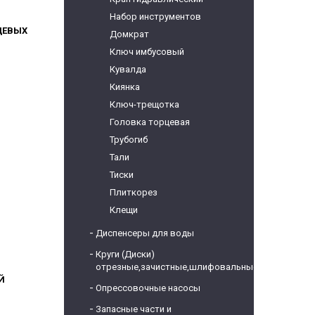
Набор инструментов
ЦЕВЫХ
Домкрат
Ключ имбусовый
Кувалда
Киянка
Ключ-трещотка
Головка торцевая
Трубогиб
Тали
Тиски
Плиткорез
Клещи
Диспенсеры для воды
Круги (Диски)
отрезные,зачистные,шлифовальные
Й
Опрессовочные насосы
Запасные части и