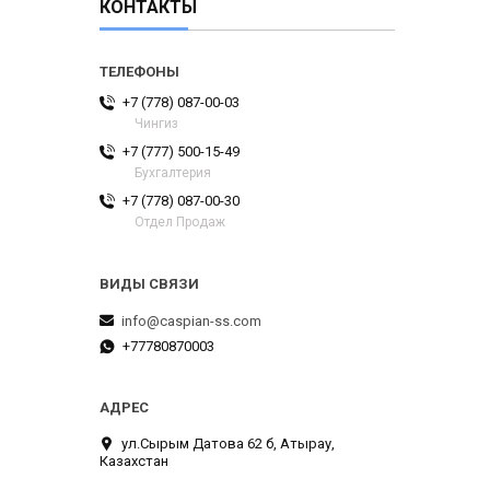
КОНТАКТЫ
+7 (778) 087-00-03
Чингиз
+7 (777) 500-15-49
Бухгалтерия
+7 (778) 087-00-30
Отдел Продаж
info@caspian-ss.com
+77780870003
ул.Сырым Датова 62 б, Атырау,
Казахстан