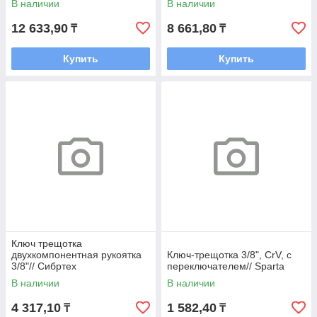
В наличии
В наличии
12 633,90
8 661,80
₸
₸
Купить
Купить
Ключ трещотка
двухкомпонентная рукоятка
Ключ-трещотка 3/8", CrV, с
3/8"// Сибртех
переключателем// Sparta
В наличии
В наличии
4 317,10
1 582,40
₸
₸