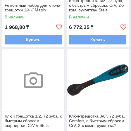
Ключ-трещотка 3/8, 72 зуба,
Ремонтный набор для ключа-
с быстрым сбросом, CrV, 2-х
трещотки 1/4"// Matrix
ком. рукоятка// Stels
В наличии
В наличии
1 968,80
6 772,35
₸
₸
Купить
Купить
Ключ трещотка 1/2, 72 зуба, с
Ключ-трещотка 3/8", 72 зуба,
быстрым сбросом.
Comfort, с быстрым сбросом,
шарнирная СrV // Stels
CrV, 2-х комп. рукоятка//
Gross