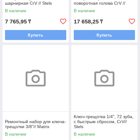
шарнирная СrV // Stels
поворотная голова СrV //
Stels
В наличии
В наличии
7 765,95
17 658,25
₸
₸
Купить
Купить
Ключ-трещотка 1/4", 72 зуба,
Ремонтный набор для ключа-
с быстрым сбросом, CrV//
трещотки 3/8"// Matrix
Stels
В наличии
В наличии