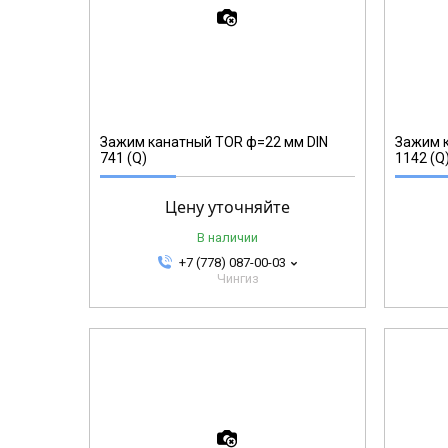
1233007
Зажим канатный TOR ф=22 мм DIN
Зажим к
741 (Q)
1142 (Q
Цену уточняйте
В наличии
+7 (778) 087-00-03
Чингиз