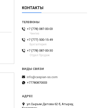
КОНТАКТЫ
+7 (778) 087-00-03
Чингиз
+7 (777) 500-15-49
Бухгалтерия
+7 (778) 087-00-30
Отдел Продаж
info@caspian-ss.com
+77780870003
ул.Сырым Датова 62 б, Атырау,
Казахстан