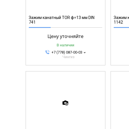
Зажим канатный TOR ф=13 мм DIN
Зажим к
741
1142
Цену уточняйте
В наличии
+7 (778) 087-00-03
Чингиз
123136