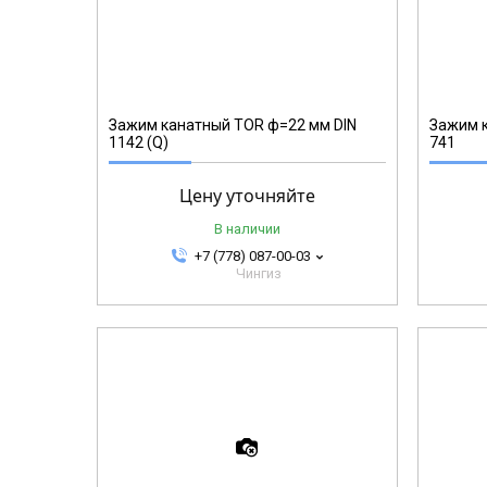
123406
Зажим канатный TOR ф=22 мм DIN
Зажим к
1142 (Q)
741
Цену уточняйте
В наличии
+7 (778) 087-00-03
Чингиз