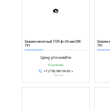
123126
Зажим канатный TOR ф=26 мм DIN
Зажим к
741
741
Цену уточняйте
В наличии
+7 (778) 087-00-03
Чингиз