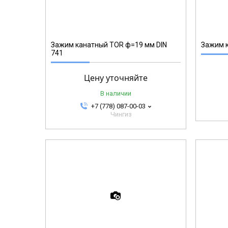
12356
Зажим канатный TOR ф=19 мм DIN
Зажим к
741
Цену уточняйте
В наличии
+7 (778) 087-00-03
Чингиз
123167