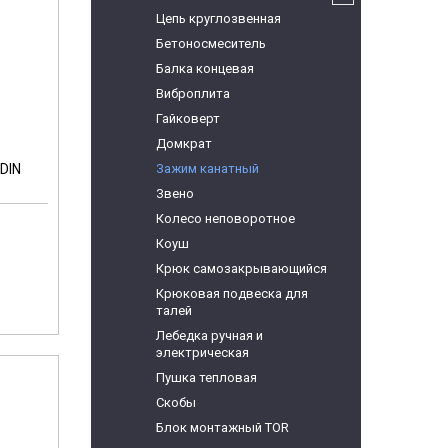
Цепь круглозвенная
Бетоносмеситель
Балка концевая
Виброплита
Гайковерт
Домкрат
DIN
Зажим канатный
Звено
Колесо неповоротное
Коуш
Крюк самозакрывающийся
Крюковая подвеска для
талей
Лебедка ручная и
электрическая
Пушка тепловая
Скобы
Блок монтажный TOR