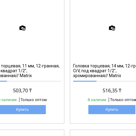
13688
 торцевая, 11 мм, 12-гранная,
Головка торцевая, 14 мм, 12-г
 квадрат 1/2",
CrV, под квадрат 1/2",
ванная// Matrix
хромированная// Matrix
503,70 ₸
516,35 ₸
В наличии
Только оптом
В наличии
Только опто
Купить
Купить