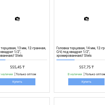
13659
 торцевая, 13 мм, 12-гранная,
Головка торцевая, 14 мм, 12-г
 квадрат 1/2",
CrV, под квадрат 1/2",
ванная// Stels
хромированная// Stels
555,45 ₸
557,75 ₸
В наличии
Только оптом
В наличии
Только опто
Купить
Купить