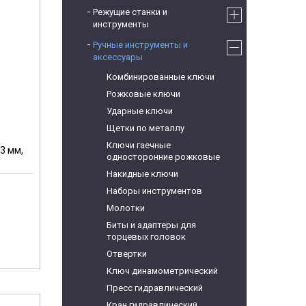
Режущие станки и
инструменты
Ручные инструменты и
аксессуары
Комбинированные ключи
Рожковые ключи
Ударные ключи
Щетки по металлу
Ключи гаечные
3 мм,
односторонние рожковые
Накидные ключи
Наборы инструментов
Молотки
м
Биты и адаптеры для
торцевых головок
Отвертки
Ключ динамометрический
Пресс гидравлический
Кран гидравлический