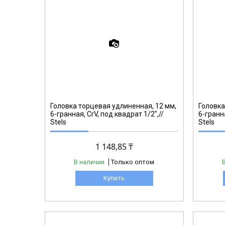
13846
Головка торцевая удлиненная, 12 мм,
Головка
6-гранная, CrV, под квадрат 1/2",//
6-гранна
Stels
Stels
1 148,85 ₸
В наличии
Только оптом
Купить