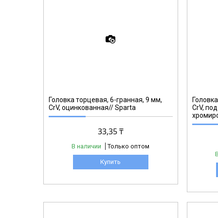
13657
Головка торцевая, 6-гранная, 9 мм,
Головка
CrV, оцинкованная// Sparta
CrV, под
хромиро
33,35 ₸
В наличии
Только оптом
Купить