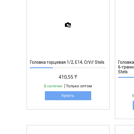
13880
Головка торцевая 1/2, Е14, CrV// Stels
Головка
6-гранна
Stels
410,55 ₸
В наличии
Только оптом
Купить