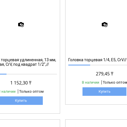
13864
 торцевая удлиненная, 13 мм,
Головка торцевая 1/4, Е5, CrV//
я, CrV, под квадрат 1/2",//
279,45 ₸
1 152,30 ₸
В наличии
Только опто
В наличии
Только оптом
Купить
Купить