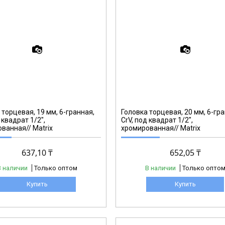
13120
 торцевая, 19 мм, 6-гранная,
Головка торцевая, 20 мм, 6-гра
 квадрат 1/2",
CrV, под квадрат 1/2",
ванная// Matrix
хромированная// Matrix
637,10 ₸
652,05 ₸
В наличии
Только оптом
В наличии
Только опто
Купить
Купить