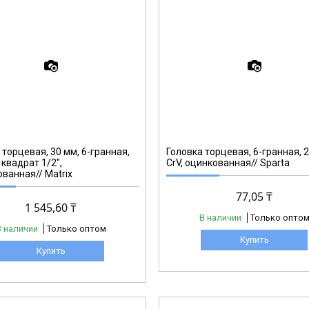
136315
 торцевая, 30 мм, 6-гранная,
Головка торцевая, 6-гранная, 2
 квадрат 1/2",
CrV, оцинкованная// Sparta
ванная// Matrix
77,05 ₸
1 545,60 ₸
В наличии
Только опто
В наличии
Только оптом
Купить
Купить