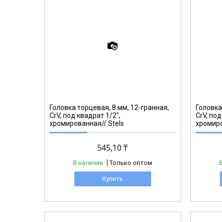
13682
Головка торцевая, 8 мм, 12-гранная,
Головка
CrV, под квадрат 1/2",
CrV, под
хромированная// Stels
хромиро
545,10 ₸
В наличии
Только оптом
Купить