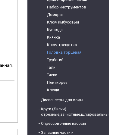
Набор инструментов
Домкрат
Ключ имбусовый
Кувалда
Киянка
Ключ-трещотка
Головка торцевая
Трубогиб
ранная,
Тали
Тиски
Плиткорез
Клещи
м
Диспенсеры для воды
Круги (Диски)
отрезные,зачистные,шлифовальные
Опрессовочные насосы
Запасные части и