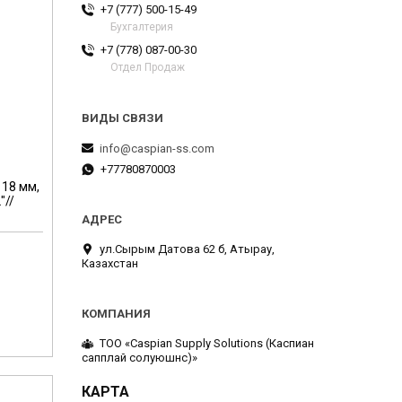
+7 (777) 500-15-49
Бухгалтерия
+7 (778) 087-00-30
Отдел Продаж
info@caspian-ss.com
+77780870003
 18 мм,
"//
ул.Сырым Датова 62 б, Атырау,
Казахстан
м
ТОО «Caspian Supply Solutions (Каспиан
сапплай солуюшнс)»
КАРТА