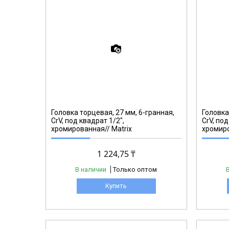
13130
Головка торцевая, 27 мм, 6-гранная,
Головка
CrV, под квадрат 1/2",
CrV, под
хромированная// Matrix
хромиро
1 224,75 ₸
В наличии
Только оптом
Купить