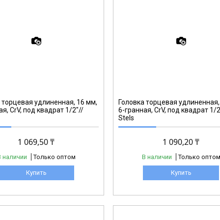
13881
 торцевая удлиненная, 16 мм,
Головка торцевая удлиненная,
я, CrV, под квадрат 1/2"//
6-гранная, CrV, под квадрат 1/2
Stels
1 069,50 ₸
1 090,20 ₸
В наличии
Только оптом
В наличии
Только опто
Купить
Купить