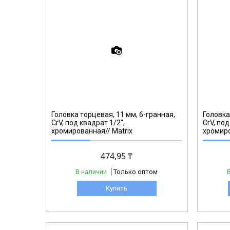
13119
Головка торцевая, 11 мм, 6-гранная,
Головка
CrV, под квадрат 1/2",
CrV, под
хромированная// Matrix
хромиро
474,95 ₸
В наличии
Только оптом
Купить