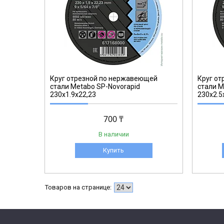
617169000
Круг отрезной по нержавеющей
Круг о
стали Metabo SP-Novorapid
стали M
230x1.9x22,23
230x2.5
700 ₸
В наличии
Купить