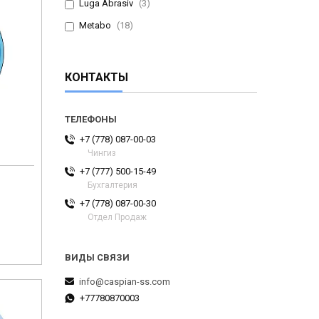
Luga Abrasiv
3
Metabo
18
КОНТАКТЫ
+7 (778) 087-00-03
Чингиз
+7 (777) 500-15-49
Бухгалтерия
+7 (778) 087-00-30
Отдел Продаж
info@caspian-ss.com
+77780870003