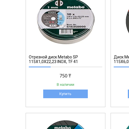
616460000
Отрезной диск Metabo SP
Диск M
115X1,0X22,23 INOX, TF 41
115X6,0
750 ₸
В наличии
Купить