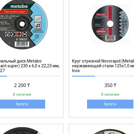
617020000
альный диск Metabo
Круг отрезной Novorapid (Meta
ant super) 230 x 6,0 x 22,23 мм,
нержавеющей стали 125x1,0 
 27
Inox
2 200 ₸
350 ₸
В наличии
В наличии
Купить
Купить