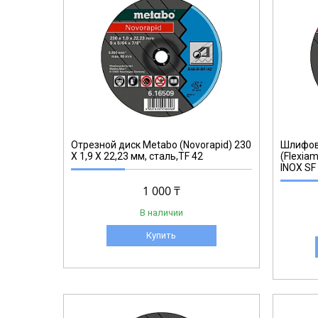
616622000
Отрезной диск Metabo (Novorapid) 230
Шлифов
X 1,9 X 22,23 мм, сталь,TF 42
(Flexiam
INOX SF
1 000 ₸
В наличии
Купить