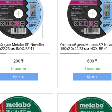
617165000
й диск Metabo SP-Novoflex
Отрезной диск Metabo SP-Novo
x22,23 мм INOX, BF 41
150x2.0x22,23 мм INOX, BF 41
200 ₸
600 ₸
В наличии
В наличии
Купить
Купить