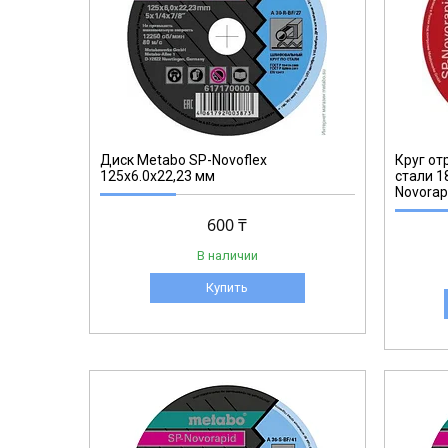
617166000
Диск Metabo SP-Novoflex
Круг о
125x6.0x22,23 мм
стали 1
Novorap
600 ₸
В наличии
Купить