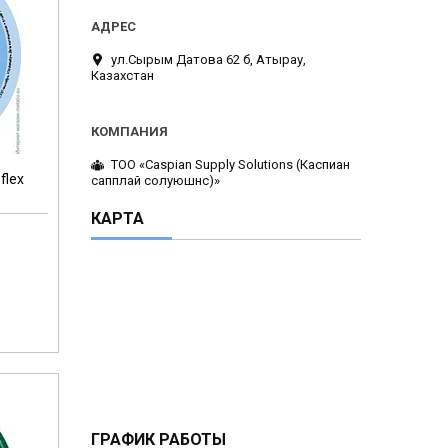
ул.Сырым Датова 62 б, Атырау,
Казахстан
ТОО «Caspian Supply Solutions (Каспиан
flex
сапплай солуюшнс)»
КАРТА
ГРАФИК РАБОТЫ