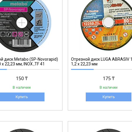
T000035857
й диск Metabo (SP-Novorapid)
Отрезной диск LUGA ABRASIV 1
0 x 22,23 мм, INOX ,TF 41
1,2 x 22,23 мм
150 ₸
175 ₸
В наличии
В наличии
Купить
Купить