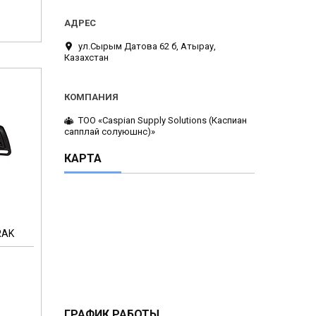
ул.Сырым Датова 62 б, Атырау,
Казахстан
ТОО «Caspian Supply Solutions (Каспиан
сапплай солуюшнс)»
КАРТА
RAK
ГРАФИК РАБОТЫ