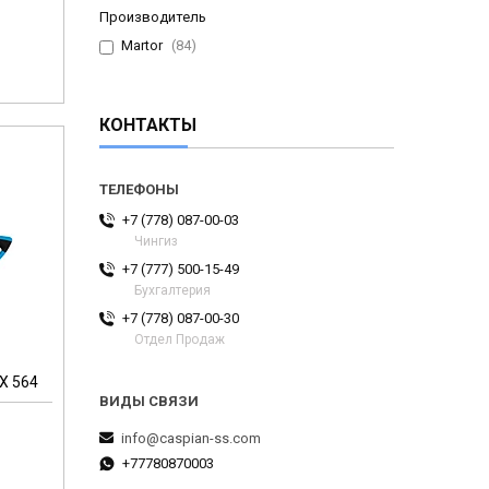
Производитель
Martor
84
КОНТАКТЫ
+7 (778) 087-00-03
Чингиз
+7 (777) 500-15-49
Бухгалтерия
+7 (778) 087-00-30
Отдел Продаж
X 564
info@caspian-ss.com
+77780870003