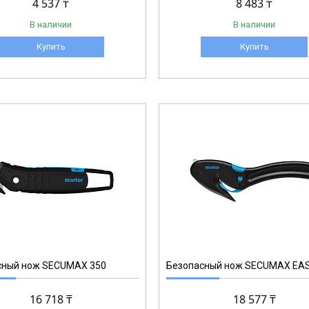
4 537 ₸
8 483 ₸
В наличии
В наличии
Купить
Купить
121001.02
сный нож SECUMAX 350
Безопасный нож SECUMAX EA
16 718 ₸
18 577 ₸