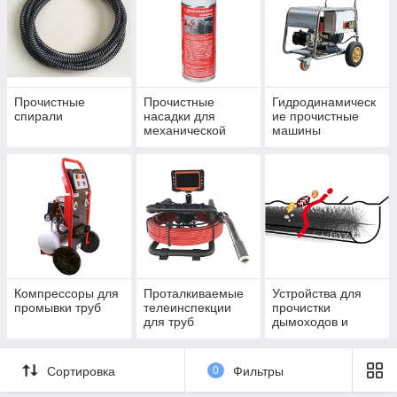
Прочистные
Прочистные
Гидродинамическ
спирали
насадки для
ие прочистные
механической
машины
прочистки
Компрессоры для
Проталкиваемые
Устройства для
промывки труб
телеинспекции
прочистки
для труб
дымоходов и
печей
Сортировка
0
Фильтры