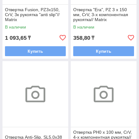
Отвертка Fusion, PZ3x150,
Отвертка "Era", PZ 3 x 150
CrV, 3к рукоятка "anti slip"//
мм, CrV, 3-х компонентная
Matrix
рукоятка// Matrix
В наличии
В наличии
1 093,65
358,80
₸
₸
Купить
Купить
Отвертка PH0 х 100 мм, CrV,
Отвертка Anti-Slip, SL5,0х38
4-х компонентная рукоятка//