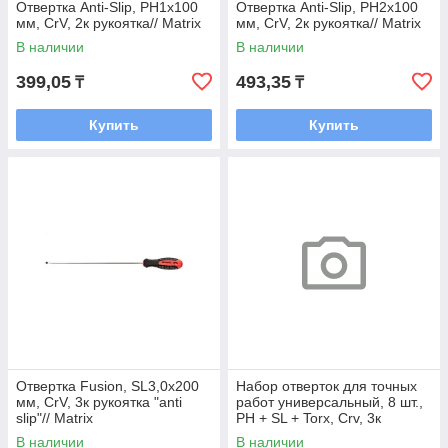
Отвертка Anti-Slip, PH1х100
Отвертка Anti-Slip, PH2х100
мм, CrV, 2к рукоятка// Matrix
мм, CrV, 2к рукоятка// Matrix
В наличии
В наличии
399,05
493,35
₸
₸
Купить
Купить
Отвертка Fusion, SL3,0х200
Набор отверток для точных
мм, CrV, 3к рукоятка "anti
работ универсальный, 8 шт.,
slip"// Matrix
PH + SL + Torx, Crv, 3к
рукоятка// Matrix
В наличии
В наличии