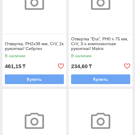
Отвертка "Era", PH0 х 75 мм,
Отвертка, PH2х38 мм, CrV, 2к
CrV, 3-х компонентная
рукоятка// Сибртех
рукоятка// Matrix
В наличии
В наличии
461,15
234,60
₸
₸
Купить
Купить