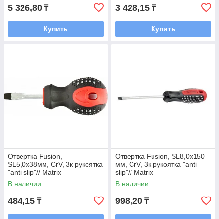
5 326,80
3 428,15
₸
₸
Купить
Купить
Отвертка Fusion,
Отвертка Fusion, SL8,0х150
SL5,0х38мм, CrV, 3к рукоятка
мм, CrV, 3к рукоятка "anti
"anti slip"// Matrix
slip"// Matrix
В наличии
В наличии
484,15
998,20
₸
₸