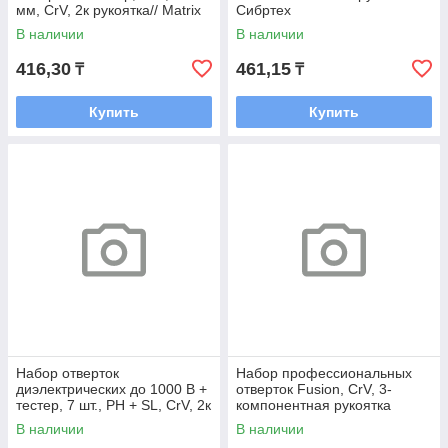
мм, CrV, 2к рукоятка// Matrix
Сибртех
В наличии
В наличии
416,30
461,15
₸
₸
Купить
Купить
Набор отверток
Набор профессиональных
диэлектрических до 1000 В +
отверток Fusion, CrV, 3-
тестер, 7 шт., PH + SL, CrV, 2к
компонентная рукоятка
рукоятка // Сибртех
antislip, 6 шт.// Matrix
В наличии
В наличии