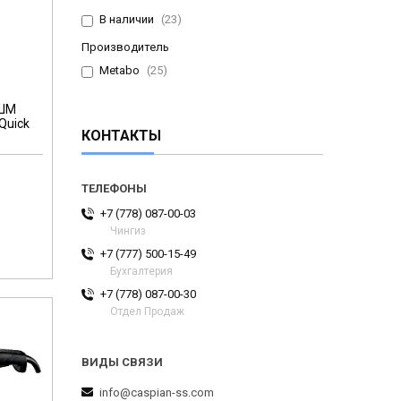
В наличии
23
Производитель
Metabo
25
УШМ
Quick
КОНТАКТЫ
+7 (778) 087-00-03
Чингиз
+7 (777) 500-15-49
Бухгалтерия
+7 (778) 087-00-30
Отдел Продаж
info@caspian-ss.com