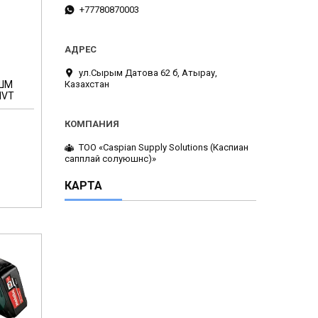
+77780870003
ул.Сырым Датова 62 б, Атырау,
Казахстан
УШМ
MVT
ТОО «Caspian Supply Solutions (Каспиан
сапплай солуюшнс)»
КАРТА