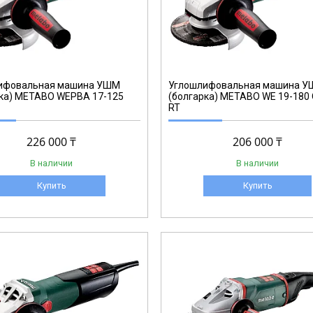
601088
ифовальная машина УШМ
Углошлифовальная машина 
рка) METABO WEPBA 17-125
(болгарка) METABO WE 19-180 
RT
226 000 ₸
206 000 ₸
В наличии
В наличии
Купить
Купить