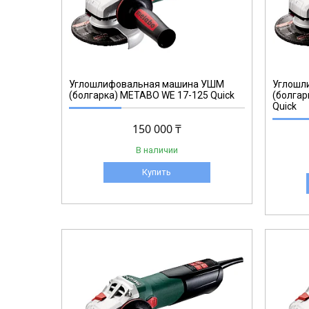
600548
Углошлифовальная машина УШМ
Углошл
(болгарка) METABO WE 17-125 Quick
(болга
Quick
150 000 ₸
В наличии
Купить