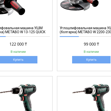
606435010
ифовальная машина УШМ
Углошлифовальная машина 
ка) METABO W 13-125 QUICK
(болгарка) METABO W 2200-23
122 000 ₸
99 000 ₸
В наличии
В наличии
Купить
Купить