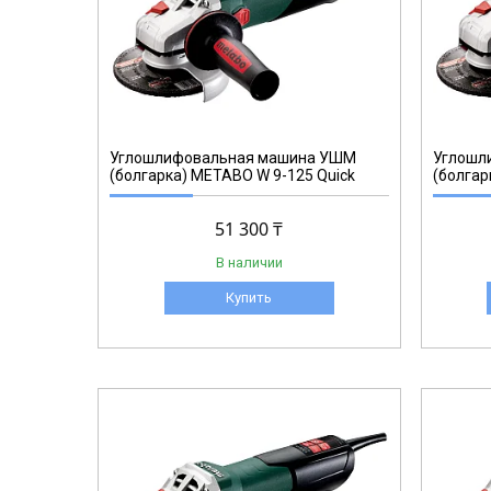
600388
Углошлифовальная машина УШМ
Углошл
(болгарка) METABO W 9-125 Quick
(болгар
51 300 ₸
В наличии
Купить