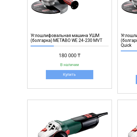
606475
Углошлифовальная машина УШМ
Углошл
(болгарка) METABO WE 24-230 MVT
(болгар
Quick
180 000 ₸
В наличии
Купить