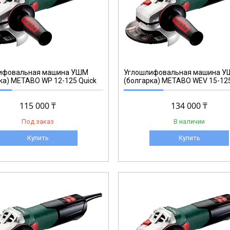
600468
ифовальная машина УШМ
Углошлифовальная машина 
ка) METABO WP 12-125 Quick
(болгарка) METABO WEV 15-125
115 000 ₸
134 000 ₸
Под заказ
В наличии
Купить
Купить