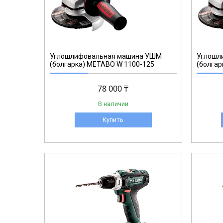
603627010
Углошлифовальная машина УШМ
Углошл
(болгарка) METABO W 1100-125
(болгар
78 000 ₸
В наличии
Купить