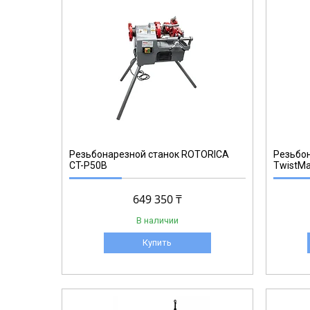
RT.133P50E
Резьбонарезной станок ROTORICA
Резьбон
CT-P50B
TwistMa
649 350 ₸
В наличии
Купить