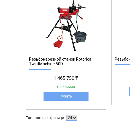
162120
Резьбонарезной станок Rotorica
Резьбон
TwistMachine 50D
1 465 750 ₸
В наличии
Купить