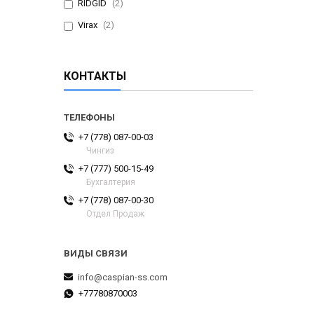
RIDGID
2
Virax
2
КОНТАКТЫ
+7 (778) 087-00-03
Чингиз
+7 (777) 500-15-49
Бухгалтерия
+7 (778) 087-00-30
Отдел Продаж
info@caspian-ss.com
+77780870003