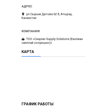
ул.Сырым Датова 62 б, Атырау,
Казахстан
ТОО «Caspian Supply Solutions (Каспиан
сапплай солуюшнс)»
КАРТА
ГРАФИК РАБОТЫ