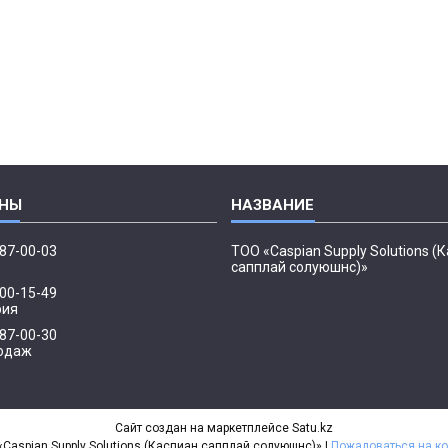
087-00-03
ТОО «Caspian Supply Solutions (
сапплай солуюшнс)»
500-15-49
рия
087-00-30
одаж
Сайт создан на маркетплейсе
Satu.kz
ТОО «Caspian Supply Solutions (Каспиан сапплай солуюшнс)» |
Пожаловаться на ко