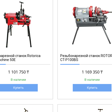
CT-P100BS
арезной станок Rotorica
Резьбонарезной станок ROTO
chine 50E
CT-P100BS
1 101 750 ₸
1 169 350 ₸
В наличии
В наличии
Купить
Купить