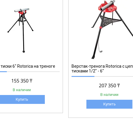
RT.1184600
тиски 6" Rotorica на треноге
Верстак-тренога Rotorica с це
тисками 1/2" - 6"
155 350 ₸
207 350 ₸
В наличии
В наличии
Купить
Купить