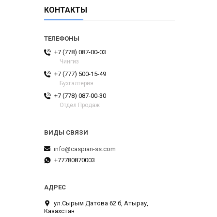
КОНТАКТЫ
+7 (778) 087-00-03
Чингиз
+7 (777) 500-15-49
Бухгалтерия
+7 (778) 087-00-30
Отдел Продаж
info@caspian-ss.com
+77780870003
ул.Сырым Датова 62 б, Атырау,
Казахстан