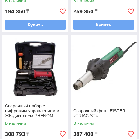
В наличии
В наличии
194 350
259 350
₸
₸
Купить
Купить
Сварочный набор с
цифровым управлением и
Сварочный фен LEISTER
ЖК-дисплеем PHENOM
«TRIAC ST»
1600D для сварки внахлёст
В наличии
В наличии
308 793
387 400
₸
₸