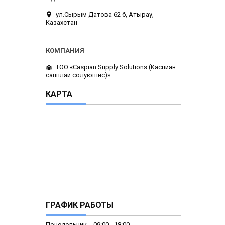
ул.Сырым Датова 62 б, Атырау,
Казахстан
ТОО «Caspian Supply Solutions (Каспиан
сапплай солуюшнс)»
КАРТА
ГРАФИК РАБОТЫ
Понедельник
09:00
18:00