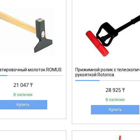
15834NT
втировочный молоток ROMUS
Прижимной ролик с телескопи
рукояткой Rotorica
21 047 ₸
28 925 ₸
В наличии
В наличии
Купить
Купить