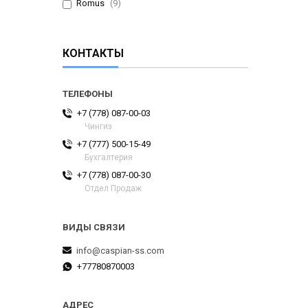
Romus
9
КОНТАКТЫ
+7 (778) 087-00-03
Чингиз
+7 (777) 500-15-49
Бухгалтерия
+7 (778) 087-00-30
Отдел Продаж
info@caspian-ss.com
+77780870003