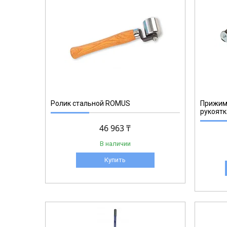
93153
Ролик стальной ROMUS
Прижимн
рукоят
46 963 ₸
В наличии
Купить