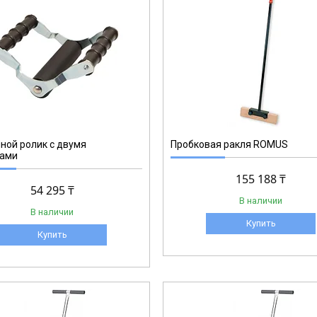
93165
ой ролик с двумя
Пробковая ракля ROMUS
ками
155 188 ₸
54 295 ₸
В наличии
В наличии
Купить
Купить