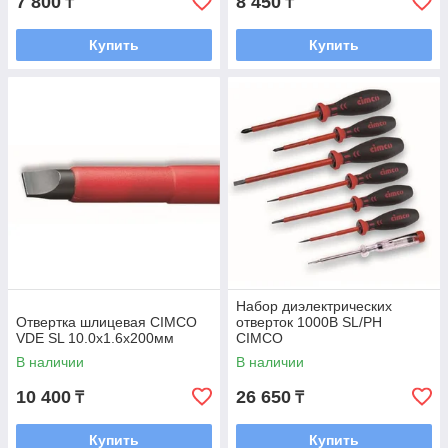
7 800
8 450
₸
₸
Купить
Купить
Набор диэлектрических
Отвертка шлицевая CIMCO
отверток 1000В SL/PH
VDE SL 10.0х1.6x200мм
CIMCO
В наличии
В наличии
10 400
26 650
₸
₸
Купить
Купить