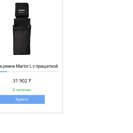
а ремне Martor L с прищепкой
31 902 ₸
В наличии
Купить