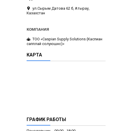
ул.Сырым Датова 62 б, Атырау,
Казахстан
ТОО «Caspian Supply Solutions (Каспиан
сапплай солуюшнс)»
КАРТА
ГРАФИК РАБОТЫ
Понедельник
09:00
18:00