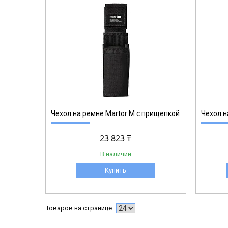
9922.08
Чехол на ремне Martor M с прищепкой
Чехол н
23 823 ₸
В наличии
Купить