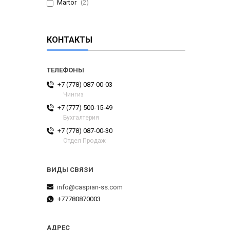
Martor
2
КОНТАКТЫ
+7 (778) 087-00-03
Чингиз
+7 (777) 500-15-49
Бухгалтерия
+7 (778) 087-00-30
Отдел Продаж
info@caspian-ss.com
+77780870003