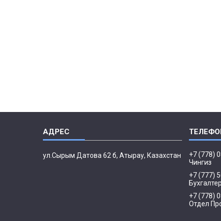
+7 (778) 
ул.Сырым Датова 62 б, Атырау, Казахстан
Чингиз
+7 (777) 
Бухгалте
+7 (778) 
Отдел Пр