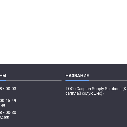
087-00-03
ТОО «Caspian Supply Solutions (
сапплай солуюшнс)»
500-15-49
рия
087-00-30
одаж