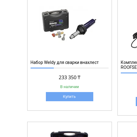
RT.3302000
Набор Weldy для сварки внахлест
Комплек
ROOFSET
233 350 ₸
В наличии
Купить