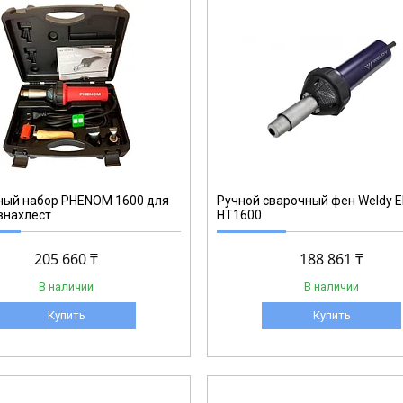
120.881
ный набор PHENOM 1600 для
Ручной сварочный фен Weldy 
внахлёст
HT1600
205 660 ₸
188 861 ₸
В наличии
В наличии
Купить
Купить