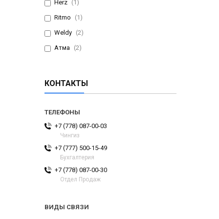
Herz
1
Ritmo
1
Weldy
2
Атма
2
КОНТАКТЫ
+7 (778) 087-00-03
Чингиз
+7 (777) 500-15-49
Бухгалтерия
+7 (778) 087-00-30
Отдел Продаж