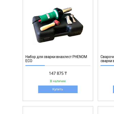
154.843
Набор для сварки внахлест PHENOM
Свароч
ECO
сварки 
147 875 ₸
В наличии
Купить