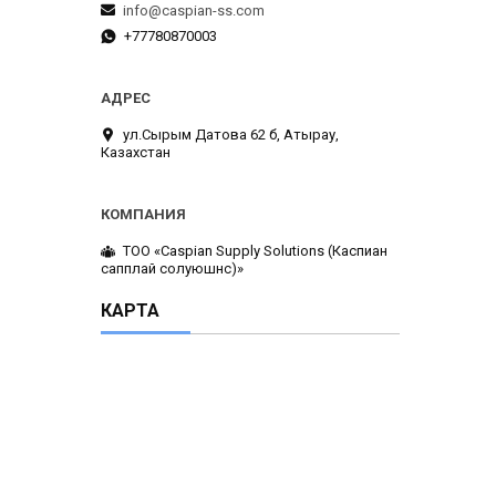
info@caspian-ss.com
+77780870003
ул.Сырым Датова 62 б, Атырау,
Казахстан
ТОО «Caspian Supply Solutions (Каспиан
сапплай солуюшнс)»
КАРТА