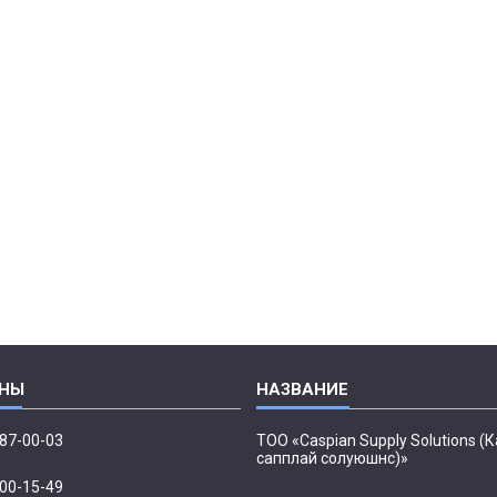
087-00-03
ТОО «Caspian Supply Solutions (
сапплай солуюшнс)»
500-15-49