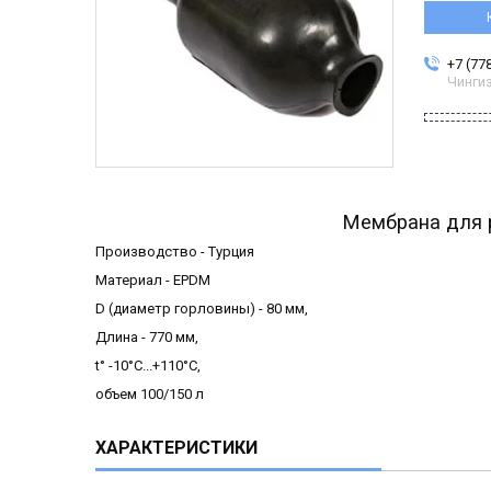
+7 (77
Чинги
Мембрана для 
Производство - Турция
Материал - EPDM
D (диаметр горловины) - 80 мм,
Длина - 770 мм,
t° -10°C...+110°C,
объем 100/150 л
ХАРАКТЕРИСТИКИ