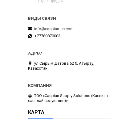
Отдел Продаж
info@caspian-ss.com
+77780870003
ул.Сырым Датова 62 б, Атырау,
Казахстан
ТОО «Caspian Supply Solutions (Каспиан
сапплай солуюшнс)»
КАРТА