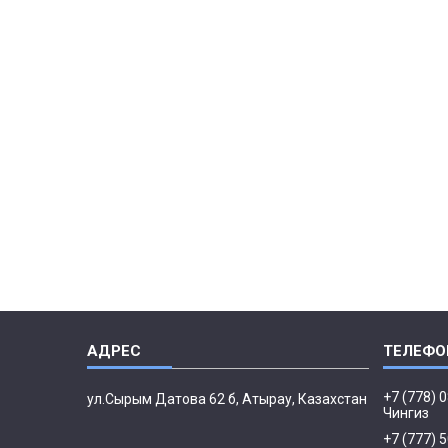
+7 (778) 
ул.Сырым Датова 62 б, Атырау, Казахстан
Чингиз
+7 (777) 