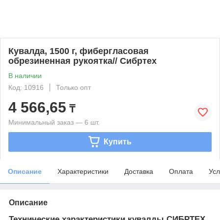
Кувалда, 1500 г, фибергласовая
обрезиненная рукоятка// Сибртех
В наличии
Код: 10916
Только опт
4 566,65
₸
Минимальный заказ — 6 шт.
Купить
Описание
Характеристики
Доставка
Оплата
Усл
Описание
Технические характеристики кувалды СИБРТЕХ