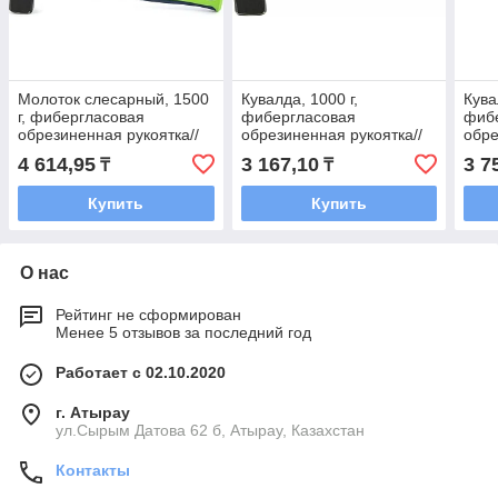
Молоток слесарный, 1500
Кувалда, 1000 г,
Кува
г, фибергласовая
фибергласовая
фиб
обрезиненная рукоятка//
обрезиненная рукоятка//
обре
Сибртех
Сибртех
Spar
4 614,95
3 167,10
3 7
₸
₸
Купить
Купить
О нас
Рейтинг не сформирован
Менее 5 отзывов за последний год
Работает с 02.10.2020
г. Атырау
ул.Сырым Датова 62 б, Атырау, Казахстан
Контакты