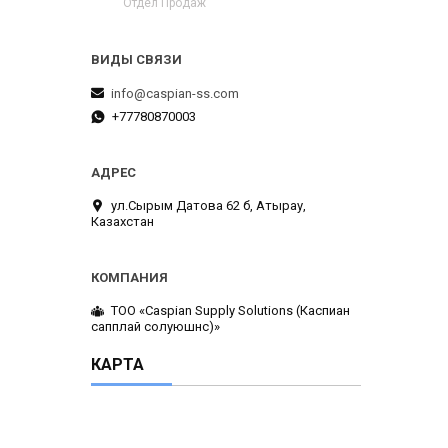
Отдел Продаж
info@caspian-ss.com
+77780870003
ул.Сырым Датова 62 б, Атырау,
Казахстан
ТОО «Caspian Supply Solutions (Каспиан
сапплай солуюшнс)»
КАРТА