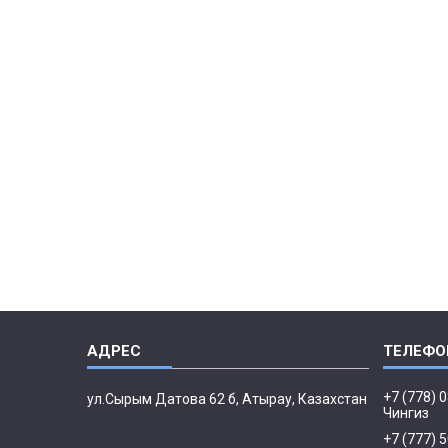
+7 (778) 
ул.Сырым Датова 62 б, Атырау, Казахстан
Чингиз
+7 (777) 