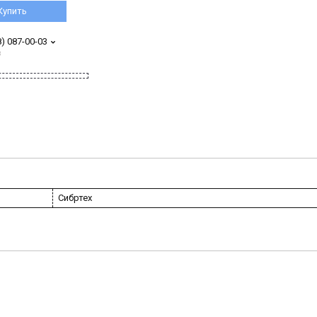
Купить
8) 087-00-03
з
Сибртех