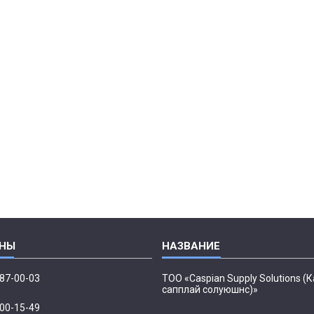
087-00-03
ТОО «Caspian Supply Solutions (
сапплай солуюшнс)»
500-15-49