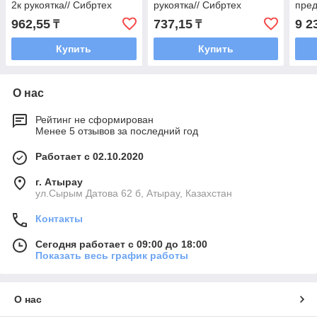
2к рукоятка// Сибртех
рукоятка// Сибртех
пред
руко
962,55
737,15
9 2
₸
₸
Купить
Купить
О нас
Рейтинг не сформирован
Менее 5 отзывов за последний год
Работает с 02.10.2020
г. Атырау
ул.Сырым Датова 62 б, Атырау, Казахстан
Контакты
Сегодня работает с 09:00 до 18:00
Показать весь график работы
О нас