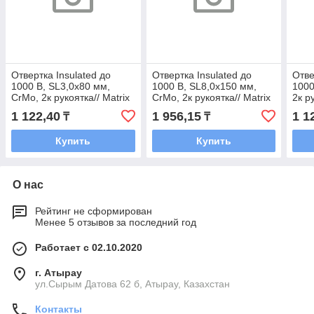
Отвертка Insulated до
Отвертка Insulated до
Отве
1000 В, SL3,0x80 мм,
1000 В, SL8,0x150 мм,
1000
CrMo, 2к рукоятка// Matrix
CrMo, 2к рукоятка// Matrix
2к р
1 122,40
1 956,15
1 1
₸
₸
Купить
Купить
О нас
Рейтинг не сформирован
Менее 5 отзывов за последний год
Работает с 02.10.2020
г. Атырау
ул.Сырым Датова 62 б, Атырау, Казахстан
Контакты