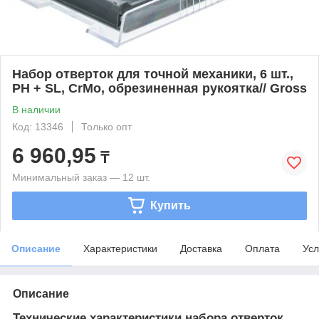
Набор отверток для точной механики, 6 шт.,
PH + SL, CrMo, обрезиненная рукоятка// Gross
В наличии
Код: 13346
Только опт
6 960,95
₸
Минимальный заказ — 12 шт.
Купить
Описание
Характеристики
Доставка
Оплата
Усл
Описание
Технические характеристики набора отверток