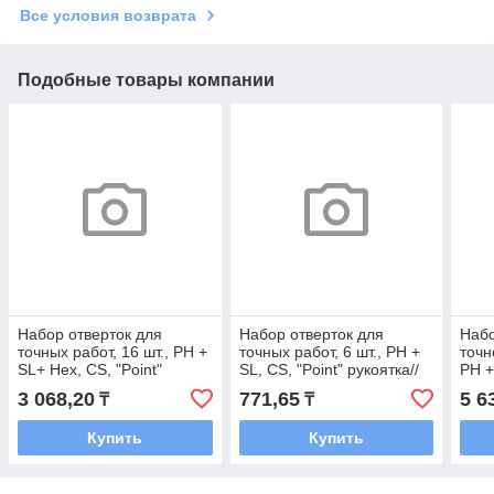
Все условия возврата
Подобные товары компании
Набор отверток для
Набор отверток для
Набо
точных работ, 16 шт., PH +
точных работ, 6 шт., PH +
точн
SL+ Hex, CS, "Point"
SL, CS, "Point" рукоятка//
PH +
рукоятка// Sparta
Sparta
руко
3 068,20
771,65
5 6
₸
₸
Купить
Купить