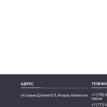
+7 (778) 
ул.Сырым Датова 62 б, Атырау, Казахстан
Чингиз
+7 (777) 