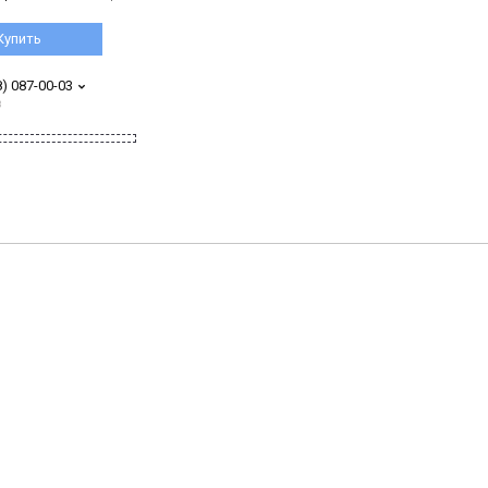
Купить
8) 087-00-03
з