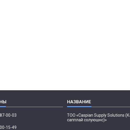
087-00-03
ТОО «Caspian Supply Solutions (
сапплай солуюшнс)»
500-15-49