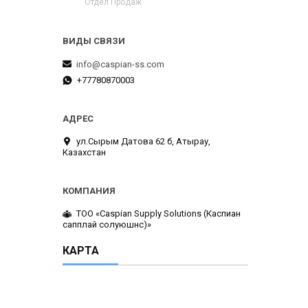
Отдел Продаж
info@caspian-ss.com
+77780870003
ул.Сырым Датова 62 б, Атырау,
Казахстан
ТОО «Caspian Supply Solutions (Каспиан
сапплай солуюшнс)»
КАРТА