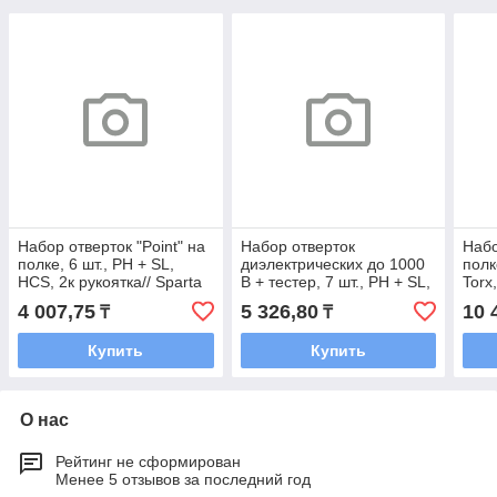
Набор отверток "Point" на
Набор отверток
Набо
полке, 6 шт., PH + SL,
диэлектрических до 1000
полк
HCS, 2к рукоятка// Sparta
В + тестер, 7 шт., PH + SL,
Torx
CrV, 2к рукоятка //
Matr
4 007,75
5 326,80
10 
₸
₸
Сибртех
Купить
Купить
О нас
Рейтинг не сформирован
Менее 5 отзывов за последний год