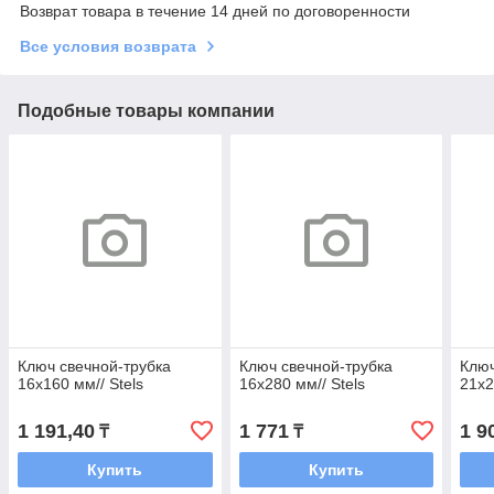
Возврат товара в течение 14 дней по договоренности
Все условия возврата
Подобные товары компании
Ключ свечной-трубка
Ключ свечной-трубка
Ключ
16х160 мм// Stels
16х280 мм// Stels
21х2
1 191,40
1 771
1 9
₸
₸
Купить
Купить