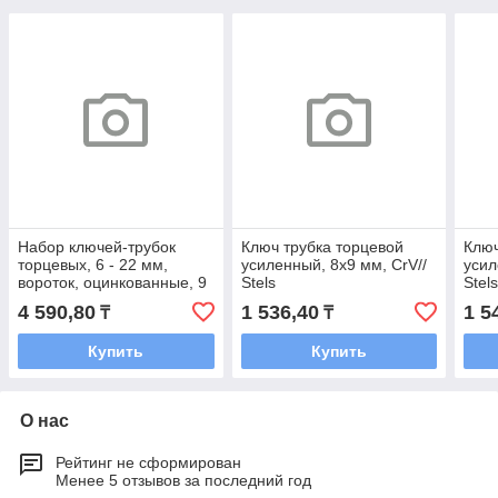
Набор ключей-трубок
Ключ трубка торцевой
Ключ
торцевых, 6 - 22 мм,
усиленный, 8х9 мм, CrV//
усил
вороток, оцинкованные, 9
Stels
Stel
шт.// Sparta
4 590,80
1 536,40
1 5
₸
₸
Купить
Купить
О нас
Рейтинг не сформирован
Менее 5 отзывов за последний год