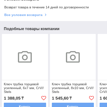
Возврат товара в течение 14 дней по договоренности
Все условия возврата
Подобные товары компании
Ключ трубка торцевой
Ключ трубка торцевой
Ключ
усиленный, 6х7 мм, CrV//
усиленный, 8х10 мм, CrV//
усил
Stels
Stels
CrV//
1 388,05
1 545,60
1 6
₸
₸
Купить
Купить