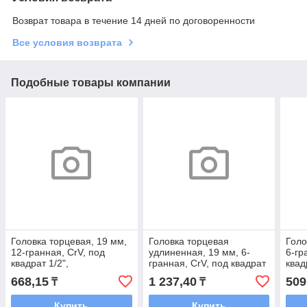
Возврат товара в течение 14 дней по договоренности
Все условия возврата
Подобные товары компании
Головка торцевая, 19 мм,
Головка торцевая
Голо
12-гранная, CrV, под
удлиненная, 19 мм, 6-
6-гр
квадрат 1/2",
гранная, CrV, под квадрат
квадр
хромированная// Stels
1/2",// Stels
668,15
1 237,40
509
₸
₸
Купить
Купить