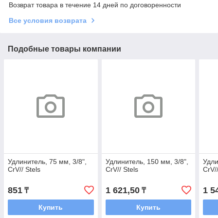
Возврат товара в течение 14 дней по договоренности
Все условия возврата
Подобные товары компании
Удлинитель, 75 мм, 3/8",
Удлинитель, 150 мм, 3/8",
Удли
CrV// Stels
CrV// Stels
CrV//
851
1 621,50
1 5
₸
₸
Купить
Купить