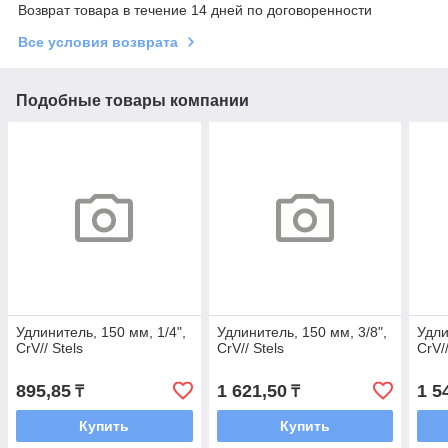
Возврат товара в течение 14 дней по договоренности
Все условия возврата
Подобные товары компании
Удлинитель, 150 мм, 1/4",
Удлинитель, 150 мм, 3/8",
Удли
CrV// Stels
CrV// Stels
CrV//
895,85
1 621,50
1 5
₸
₸
Купить
Купить