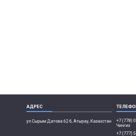
+7 (778) 
ул.Сырым Датова 62 б, Атырау, Казахстан
Чингиз
+7 (777) 