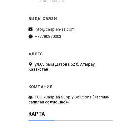
Отдел Продаж
info@caspian-ss.com
+77780870003
ул.Сырым Датова 62 б, Атырау,
Казахстан
ТОО «Caspian Supply Solutions (Каспиан
сапплай солуюшнс)»
КАРТА