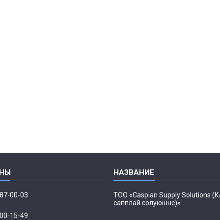
087-00-03
ТОО «Caspian Supply Solutions (
сапплай солуюшнс)»
500-15-49