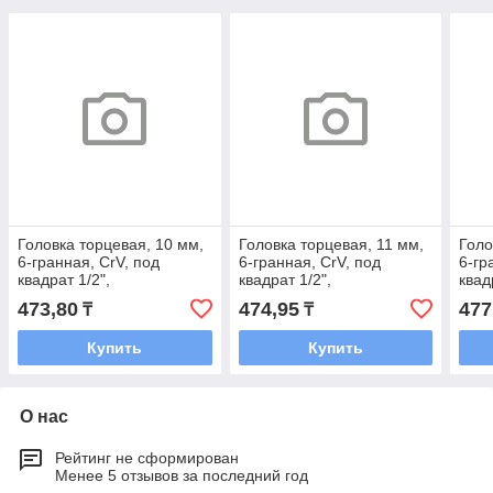
Головка торцевая, 10 мм,
Головка торцевая, 11 мм,
Голо
6-гранная, CrV, под
6-гранная, CrV, под
6-гр
квадрат 1/2",
квадрат 1/2",
квад
хромированная// Matrix
хромированная// Matrix
хром
473,80
474,95
477
₸
₸
Купить
Купить
О нас
Рейтинг не сформирован
Менее 5 отзывов за последний год