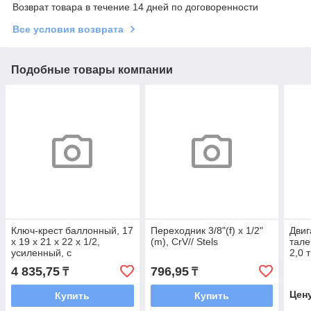
Возврат товара в течение 14 дней по договоренности
Все условия возврата
Подобные товары компании
Ключ-крест баллонный, 17
Переходник 3/8"(f) х 1/2"
Двиг
х 19 х 21 х 22 х 1/2,
(m), CrV// Stels
тале
усиленный, с
2,0 
переходником на 1/2//
4 835,75
796,95
₸
₸
Stels
Цен
Купить
Купить