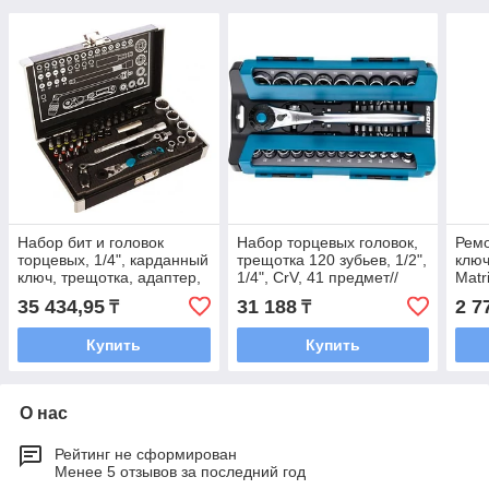
Набор бит и головок
Набор торцевых головок,
Ремо
торцевых, 1/4", карданный
трещотка 120 зубьев, 1/2",
ключ
ключ, трещотка, адаптер,
1/4", CrV, 41 предмет//
Matr
S2, 37 шт.// Gross
Gross
35 434,95
31 188
2 7
₸
₸
Купить
Купить
О нас
Рейтинг не сформирован
Менее 5 отзывов за последний год