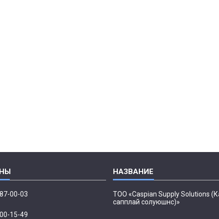
087-00-03
ТОО «Caspian Supply Solutions (
сапплай солуюшнс)»
500-15-49