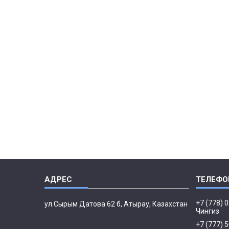
+7 (778) 
ул.Сырым Датова 62 б, Атырау, Казахстан
Чингиз
+7 (777) 