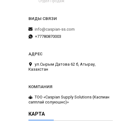
Отдел Продаж
info@caspian-ss.com
+77780870003
ул.Сырым Датова 62 б, Атырау,
Казахстан
ТОО «Caspian Supply Solutions (Каспиан
сапплай солуюшнс)»
КАРТА