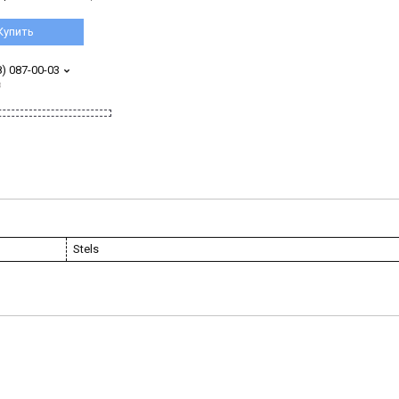
Купить
8) 087-00-03
з
Stels