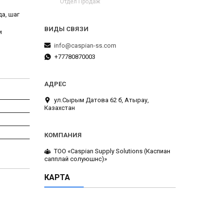
Отдел Продаж
а, шаг
и
info@caspian-ss.com
+77780870003
ул.Сырым Датова 62 б, Атырау,
Казахстан
ТОО «Caspian Supply Solutions (Каспиан
сапплай солуюшнс)»
КАРТА