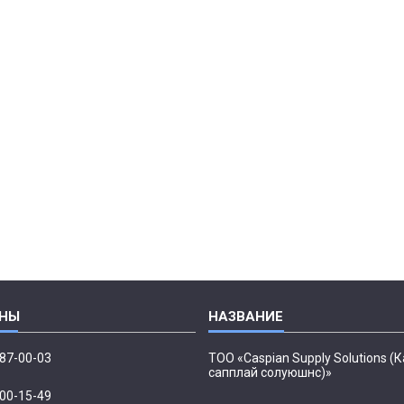
087-00-03
ТОО «Caspian Supply Solutions (
сапплай солуюшнс)»
500-15-49