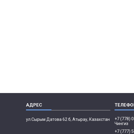
+7 (778) 
ул.Сырым Датова 62 б, Атырау, Казахстан
Чингиз
+7 (777) 