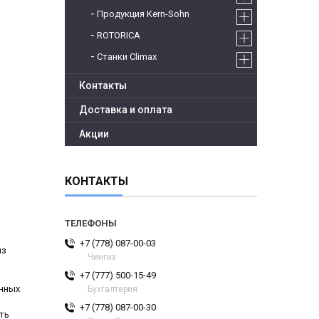
Продукция Kern-Sohn
ROTORICA
Станки Climax
Контакты
Доставка и оплата
Акции
КОНТАКТЫ
+7 (778) 087-00-03
из
Чингиз
+7 (777) 500-15-49
енных
Бухгалтерия
+7 (778) 087-00-30
ть