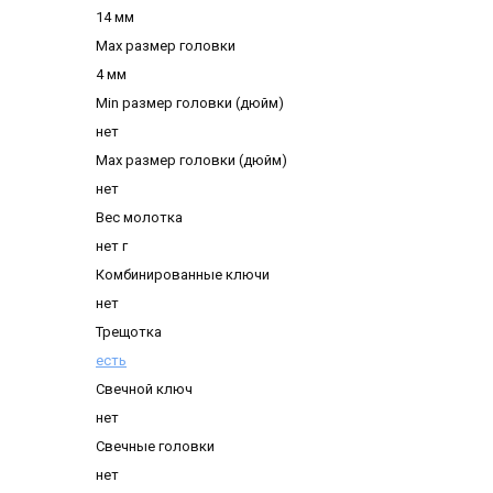
14 мм
Max размер головки
4 мм
Min размер головки (дюйм)
нет
Max размер головки (дюйм)
нет
Вес молотка
нет г
Комбинированные ключи
нет
Трещотка
есть
Свечной ключ
нет
Свечные головки
нет