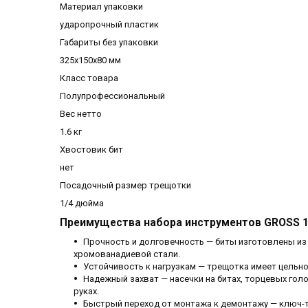
Материал упаковки
ударопрочный пластик
Габариты без упаковки
325х150х80 мм
Класс товара
Полупрофессиональный
Вес нетто
1.6 кг
Хвостовик бит
нет
Посадочный размер трещотки
1/4 дюйма
Преимущества набора инструментов GROSS 
Прочность и долговечность — биты изготовлены из
хромованадиевой стали.
Устойчивость к нагрузкам — трещотка имеет цельн
Надежный захват — насечки на битах, торцевых гол
руках.
Быстрый переход от монтажа к демонтажу — ключ-