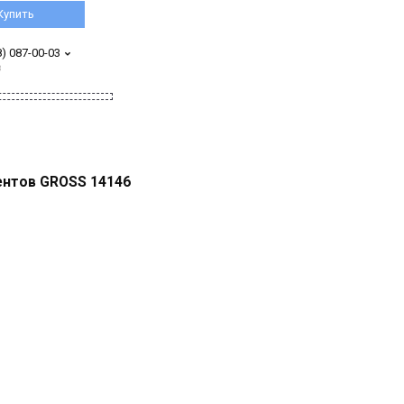
Купить
8) 087-00-03
з
ентов GROSS 14146