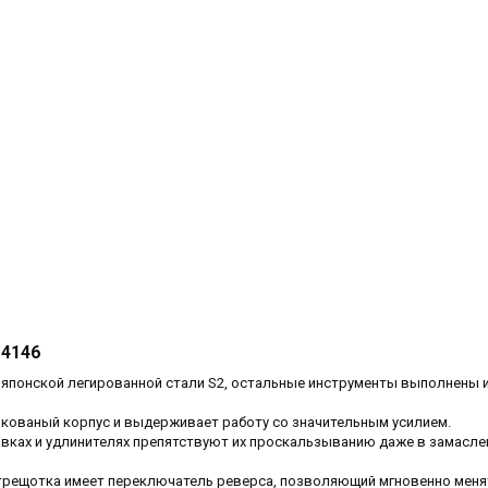
14146
 японской легированной стали S2, остальные инструменты выполнены 
окованый корпус и выдерживает работу со значительным усилием.
овках и удлинителях препятствуют их проскальзыванию даже в замасл
трещотка имеет переключатель реверса, позволяющий мгновенно меня