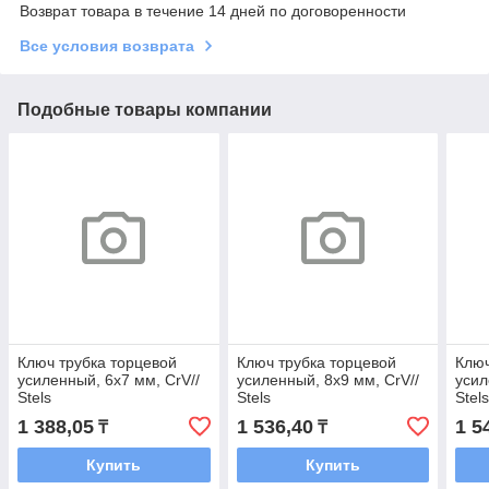
Возврат товара в течение 14 дней по договоренности
Все условия возврата
Подобные товары компании
Ключ трубка торцевой
Ключ трубка торцевой
Ключ
усиленный, 6х7 мм, CrV//
усиленный, 8х9 мм, CrV//
усил
Stels
Stels
Stel
1 388,05
1 536,40
1 5
₸
₸
Купить
Купить