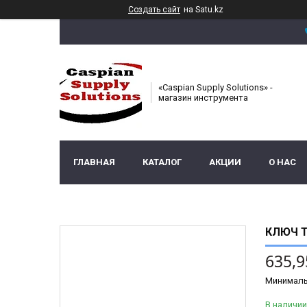
Создать сайт
на Satu.kz
«Caspian Supply Solutions» -
магазин инструмента
ГЛАВНАЯ
КАТАЛОГ
АКЦИИ
О НАС
КЛЮЧ Т
635,9
Минималь
В наличии