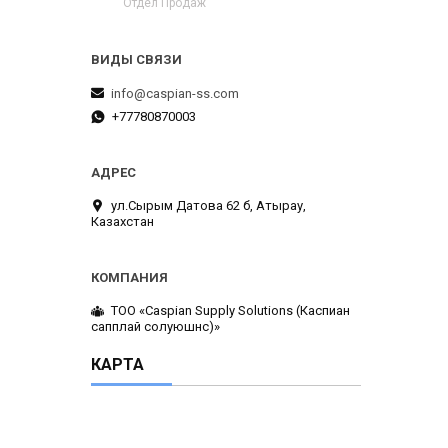
Отдел Продаж
info@caspian-ss.com
+77780870003
ул.Сырым Датова 62 б, Атырау,
Казахстан
ТОО «Caspian Supply Solutions (Каспиан
сапплай солуюшнс)»
КАРТА