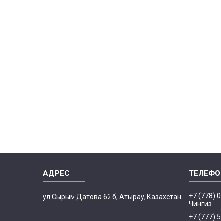
+7 (778) 
ул.Сырым Датова 62 б, Атырау, Казахстан
Чингиз
+7 (777) 