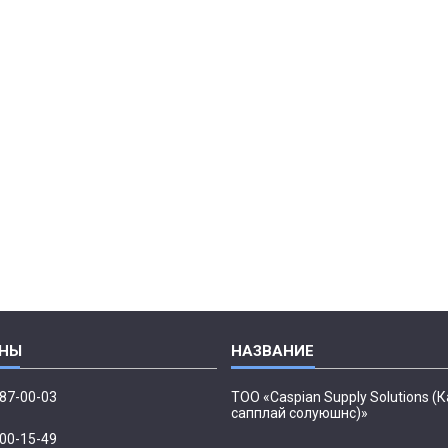
087-00-03
ТОО «Caspian Supply Solutions (
сапплай солуюшнс)»
500-15-49