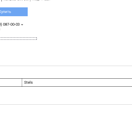
Купить
8) 087-00-03
з
Stels