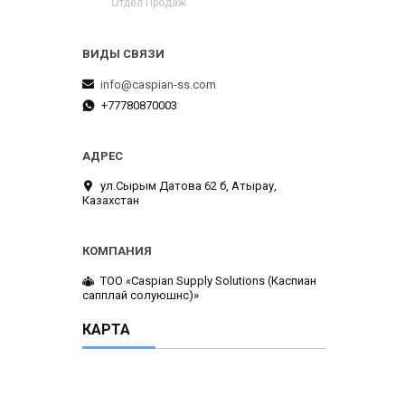
Отдел Продаж
info@caspian-ss.com
+77780870003
ул.Сырым Датова 62 б, Атырау,
Казахстан
ТОО «Caspian Supply Solutions (Каспиан
сапплай солуюшнс)»
КАРТА