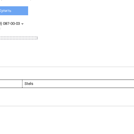
Купить
8) 087-00-03
з
Stels