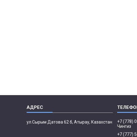
+7 (778) 
ул.Сырым Датова 62 б, Атырау, Казахстан
Чингиз
+7 (777) 