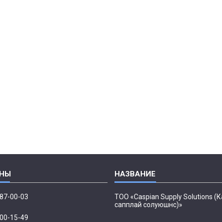
087-00-03
ТОО «Caspian Supply Solutions (
сапплай солуюшнс)»
500-15-49