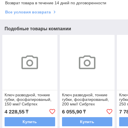
Возврат товара в течение 14 дней по договоренности
Все условия возврата
Подобные товары компании
Ключ разводной, тонкие
Ключ разводной, тонкие
Ключ
губки, фосфатированый,
губки, фосфатированый,
губк
150 мм// Сибртех
200 мм// Сибртех
250 
4 228,55
6 055,90
7 7
₸
₸
Купить
Купить