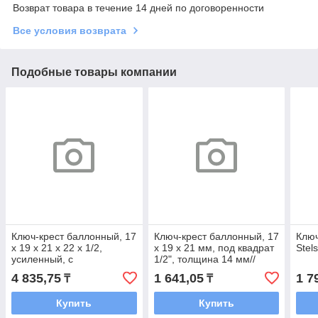
Возврат товара в течение 14 дней по договоренности
Все условия возврата
Подобные товары компании
Ключ-крест баллонный, 17
Ключ-крест баллонный, 17
Ключ
х 19 х 21 х 22 х 1/2,
х 19 х 21 мм, под квадрат
Stel
усиленный, с
1/2", толщина 14 мм//
переходником на 1/2//
Сибртех
4 835,75
1 641,05
1 7
₸
₸
Stels
Купить
Купить