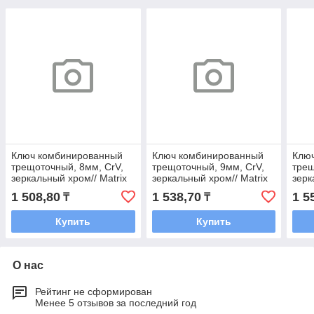
Ключ комбинированный
Ключ комбинированный
Клю
трещоточный, 8мм, CrV,
трещоточный, 9мм, CrV,
трещ
зеркальный хром// Matrix
зеркальный хром// Matrix
зерк
1 508,80
1 538,70
1 5
₸
₸
Купить
Купить
О нас
Рейтинг не сформирован
Менее 5 отзывов за последний год