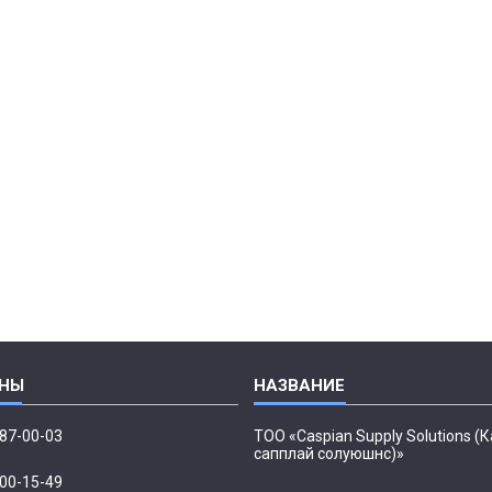
087-00-03
ТОО «Caspian Supply Solutions (
сапплай солуюшнс)»
500-15-49