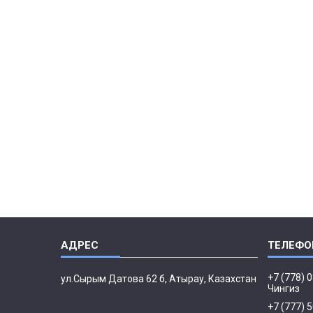
+7 (778) 
ул.Сырым Датова 62 б, Атырау, Казахстан
Чингиз
+7 (777) 