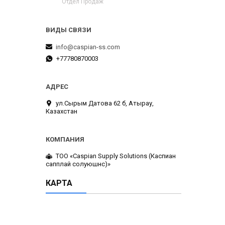
Отдел Продаж
info@caspian-ss.com
+77780870003
ул.Сырым Датова 62 б, Атырау,
Казахстан
ТОО «Caspian Supply Solutions (Каспиан
сапплай солуюшнс)»
КАРТА