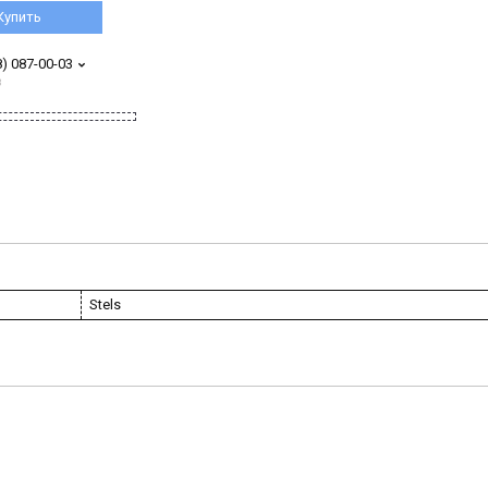
Купить
8) 087-00-03
з
Stels