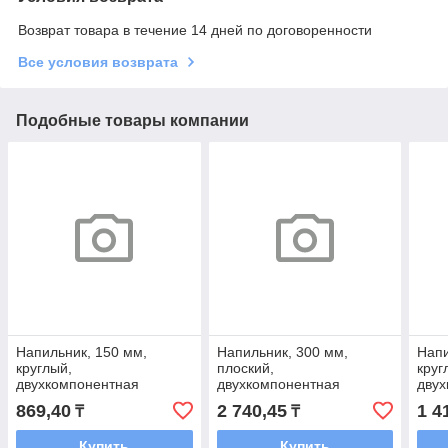
Возврат товара в течение 14 дней по договоренности
Все условия возврата
Подобные товары компании
Напильник, 150 мм,
Напильник, 300 мм,
Напи
круглый,
плоский,
круг
двухкомпонентная
двухкомпонентная
двух
рукоятка, №2// Сибртех
рукоятка, №2// Сибртех
руко
869,40
2 740,45
1 4
₸
₸
Купить
Купить