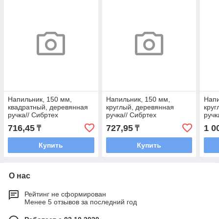
Напильник, 150 мм,
Напильник, 150 мм,
Напи
квадратный, деревянная
круглый, деревянная
круг
ручка// Сибртех
ручка// Сибртех
ручк
716,45
727,95
1 0
₸
₸
Купить
Купить
О нас
Рейтинг не сформирован
Менее 5 отзывов за последний год