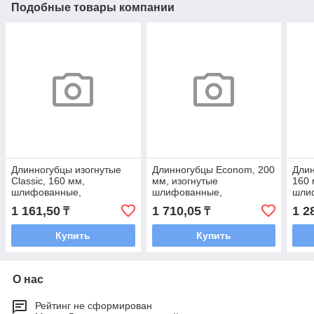
Подобные товары компании
Длинногубцы изогнутые
Длинногубцы Econom, 200
Длин
Classic, 160 мм,
мм, изогнутые
160
шлифованные,
шлифованные,
шли
пластмассовые рукоятки//
пластмассовые рукоятки//
плас
1 161,50
1 710,05
1 2
₸
₸
Sparta
Matrix
Matr
Купить
Купить
О нас
Рейтинг не сформирован