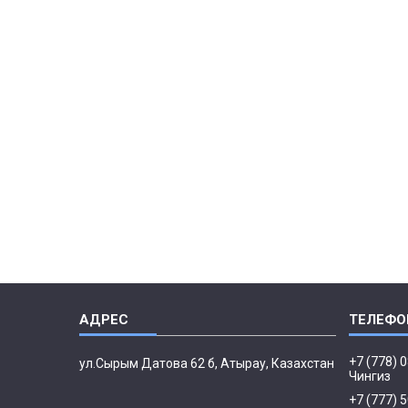
+7 (778) 
ул.Сырым Датова 62 б, Атырау, Казахстан
Чингиз
+7 (777) 