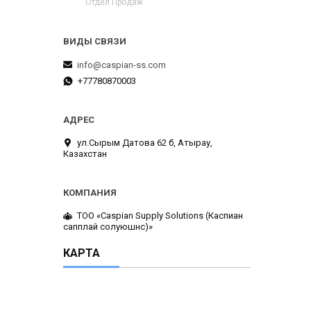
Отдел Продаж
info@caspian-ss.com
+77780870003
ул.Сырым Датова 62 б, Атырау,
Казахстан
ТОО «Caspian Supply Solutions (Каспиан
сапплай солуюшнс)»
КАРТА