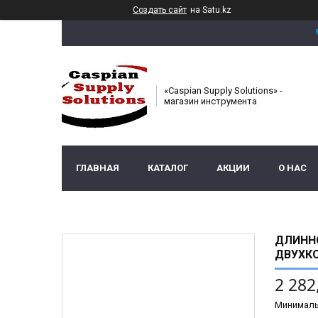
Создать сайт
на Satu.kz
«Caspian Supply Solutions» -
магазин инструмента
ГЛАВНАЯ
КАТАЛОГ
АКЦИИ
О НАС
ДЛИННО
ДВУХКО
2 282
Минималь