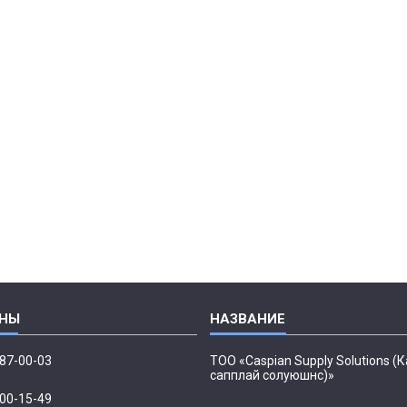
087-00-03
ТОО «Caspian Supply Solutions (
сапплай солуюшнс)»
500-15-49