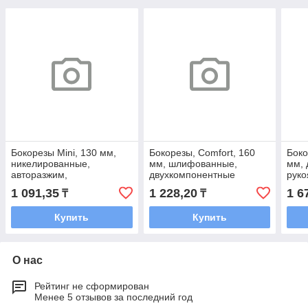
Бокорезы Mini, 130 мм,
Бокорезы, Comfort, 160
Боко
никелированные,
мм, шлифованные,
мм, 
авторазжим,
двухкомпонентные
руко
двухкомпонентные
рукоятки// Sparta
1 091,35
1 228,20
1 6
₸
₸
рукоятки// Matrix
Купить
Купить
О нас
Рейтинг не сформирован
Менее 5 отзывов за последний год