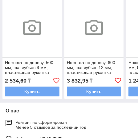
Ножовка по дереву, 500
Ножовка по дереву, 600
Ножо
мм, шаг зубьев 8 мм,
мм, шаг зубьев 12 мм,
мм, 
пластиковая рукоятка
пластиковая рукоятка
плас
(Ижевск)// Россия
(Ижевск)// Россия
Spar
2 534,60
3 832,95
1 2
₸
₸
Купить
Купить
О нас
Рейтинг не сформирован
Менее 5 отзывов за последний год